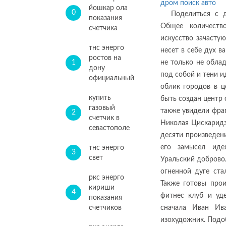
дром поиск авто
йошкар ола
0
Поделиться с 
показания
Общее количеств
счетчика
искусство зачасту
тнс энерго
несет в себе дух 
ростов на
1
не только не обла
дону
под собой и тени и
официальный
облик городов в ц
купить
быть создан центр
газовый
также увидели фра
2
счетчик в
Николая Цискаридз
севастополе
десяти произведен
его замысел идея
тнс энерго
3
свет
Уральский доброво
огненной дуге ста
ркс энерго
Также готовы про
кириши
4
фитнес клуб и уде
показания
счетчиков
сначала Иван Ив
изохудожник. Подоб