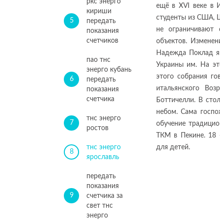
ркс энерго
ещё в XVI веке в
кириши
студенты из США, Ш
5
передать
не ограничивают
показания
счетчиков
объектов. Изменен
Надежда Поклад я
пао тнс
Украины им. На эт
энерго кубань
этого собрания го
6
передать
итальянского Во
показания
счетчика
Боттичелли. В сто
небом. Сама госпо
тнс энерго
7
обучение традицио
ростов
ТКМ в Пекине. 18
тнс энерго
для детей.
8
ярославль
передать
показания
9
счетчика за
свет тнс
энерго