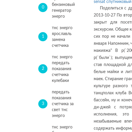
sensat спутниковый
бензиновый
0
Поделиться с д
генератор
2013-10-27 По вто
энерго
закрыт для посет
тнс энерго
экскурсии. Общее к
ярославль
1
сих пор не начали
замена
января Напомним, ч
счетчика
макияжа" В p(`200
тнс энерго
p(`были`); выпуще
передать
став площадкой дл
2
показания
белые майки и ли
счетчика
маек. Стирание гр
кулебаки
культуре разного
передать
танцполах клуба В
показания
бассейн, ну и коне
3
счетчика за
ди-джей с потря
свет тнс
исполнения, это
энерго
незабываемые впе
тнс энерго
содержать информ