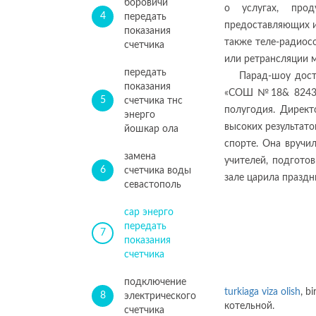
боровичи
о услугах, про
4
передать
предоставляющих и
показания
также теле-радиос
счетчика
или ретрансляции м
передать
Парад-шоу дос
показания
«СОШ №18& 8243; 
5
счетчика тнс
полугодия. Директ
энерго
высоких результато
йошкар ола
спорте. Она вручи
замена
учителей, подгото
6
счетчика воды
зале царила праздн
севастополь
сар энерго
передать
7
показания
счетчика
подключение
turkiaga viza olish
, b
8
электрического
котельной.
счетчика