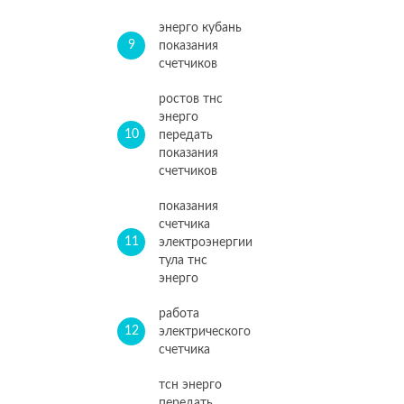
энерго кубань
9
показания
счетчиков
ростов тнс
энерго
10
передать
показания
счетчиков
показания
счетчика
11
электроэнергии
тула тнс
энерго
работа
12
электрического
счетчика
тсн энерго
передать