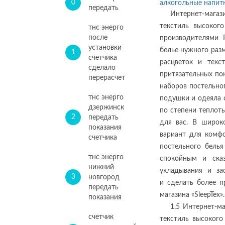
0
алкогольные напит
передать
Интернет-магаз
текстиль высоког
тнс энерго
после
производителями 
установки
белье нужного разм
1
счетчика
расцветок и текс
сделало
притязательных по
перерасчет
наборов постельно
тнс энерго
подушки и одеяла 
дзержинск
по степени теплот
2
передать
для вас. В широк
показания
вариант для комфо
счетчика
постельного бель
тнс энерго
спокойным и ска
нижний
укладывания и за
3
новгород
и сделать более п
передать
магазина «SleepTex».
показания
1,5 Интернет-м
счетчик
текстиль высокого