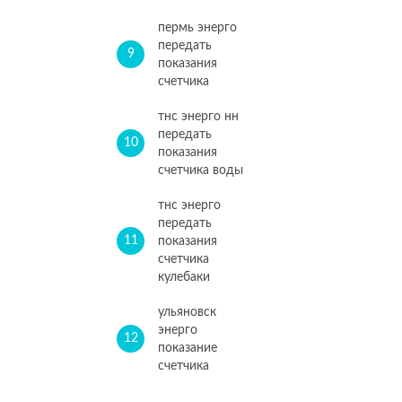
пермь энерго
передать
9
показания
счетчика
тнс энерго нн
передать
10
показания
счетчика воды
тнс энерго
передать
11
показания
счетчика
кулебаки
ульяновск
энерго
12
показание
счетчика