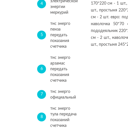
электрической
170*220 см - 1 шт.,
4
энергии
шт., простыня 220*
меркурий
см - 2 шт. евро: по
тнс энерго
наволочка 50*70 
пенза
пододеяльник 220*2
5
передать
см - 2 шт., наволо
показания
шт., простыня 245*2
счетчика
тнс энерго
арзамас
6
передать
показания
счетчика
тнс энерго
7
официальный
тнс энерго
тула передача
8
показаний
счетчика